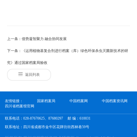
上一条：借势凝智聚力 融合协同发展
下一条：《运用植物基复合剂进行档案（库）绿色环保杀虫灭菌新技术的研
究》通过国家档案局验收
返回列表
友情链接：
国家档案局
中国档案网
中国档案资讯网
四川省档案馆官网
联系电话：028-87670625、87680297
邮 编：610031
联系地址：四川省成都市金牛区花牌坊街西林巷59号